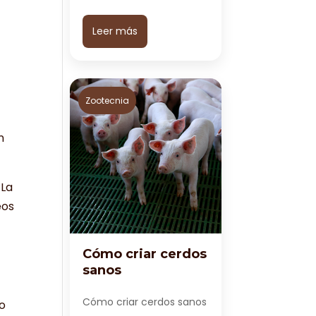
Leer más
Zootecnia
n
 La
eos
Cómo criar cerdos
sanos
Cómo criar cerdos sanos
lo