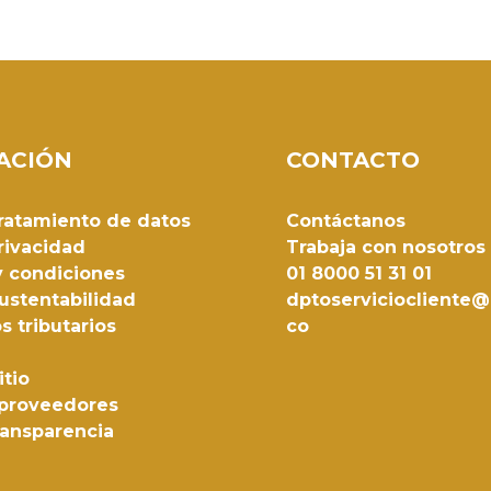
ACIÓN
CONTACTO
 tratamiento de datos
Contáctanos
rivacidad
Trabaja con nosotros
y condiciones
01 8000 51 31 01
ustentabilidad
dptoserviciocliente@
s tributarios
co
itio
 proveedores
ransparencia