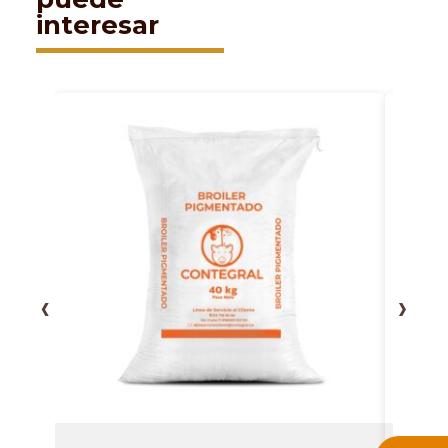
interesar
‹
›