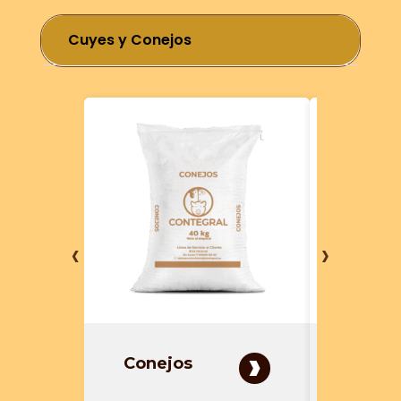
Cuyes y Conejos
‹
›
›
Conejos
Cuye