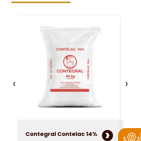
‹
›
›
Contegral Contelac 14%
Con