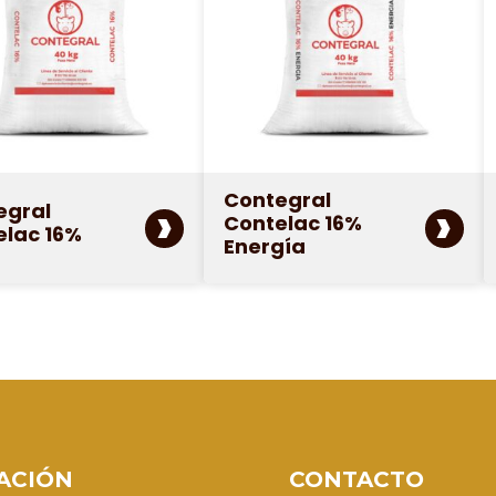
Contegral
›
›
egral
Contelac 16%
elac 16%
Energía
ACIÓN
CONTACTO