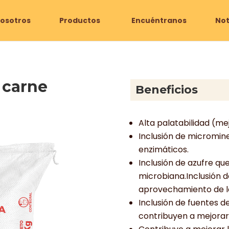
osotros
Productos
Encuéntranos
Not
 carne
Beneficios
Alta palatabilidad (mej
Inclusión de micromin
enzimáticos.
Inclusión de azufre qu
microbiana.Inclusión 
aprovechamiento de lo
Inclusión de fuentes d
contribuyen a mejorar