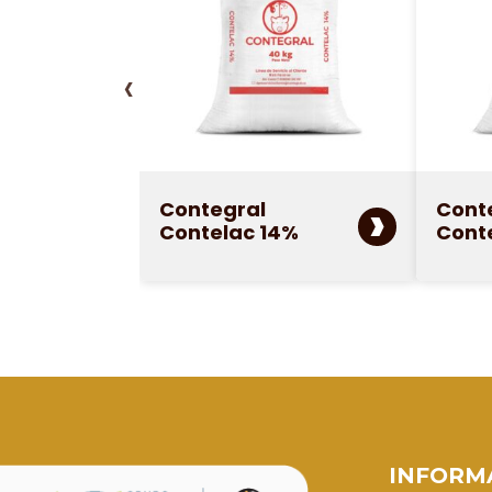
‹
›
Contegral
Cont
Contelac 14%
Cont
INFORM