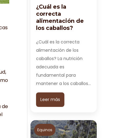
¿Cuál es la
correcta
alimentación de
icas
los caballos?
¿Cuál es la correcta
alimentación de los
caballos? La nutrición
adecuada es
ud,
fundamental para
como
mantener a los caballos…
Leer más
a de
el
Equinos