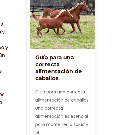
os
a y
ea y
gún
Guía para una
correcta
e
alimentación de
caballos
Guía para una correcta
es
alimentación de caballos
o
Una correcta
alimentación es esencial
para mantener la salud y
el…